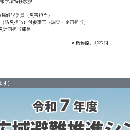
情報学環特任教授
報道局解説委員（災害担当）
官（防災担当）付参事官（調査・企画担当）
防災計画担当部長
称略、順不同
ます）