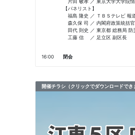
片田 敏孝 ／ 東京大学大学院
【パネリスト】
福島 隆史 ／ ＴＢＳテレビ 
森久保 司 ／ 内閣府政策統括
田代 則史 ／ 東京都 総務局 
工藤 信 ／ 足立区 副区長
※ 敬
16:00
閉会
開催チラシ（クリックでダウンロードでき